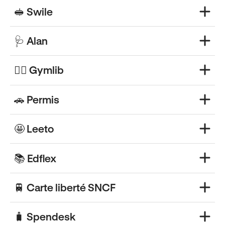
🥪 Swile
🩺 Alan
🏃‍♀️ Gymlib
🚗 Permis
🤩 Leeto
📚 Edflex
🚆 Carte liberté SNCF
🧳 Spendesk